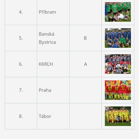
4.
Příbram
Banská
5.
B
Bystrica
6.
KKRĽH
A
7.
Praha
8.
Tábor