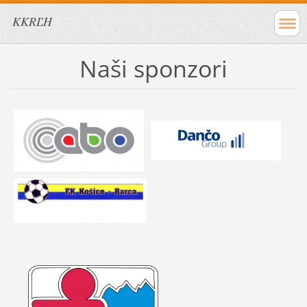
KKRĽH
Naši sponzori